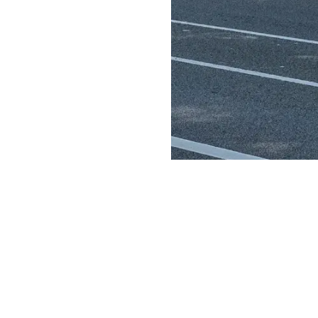
|
Maatwerkroute
Nadat iemand bij
Springplank is
bij springplank
aangemeld, krijgt deze
een persoonlijk
begeleider toegewezen.