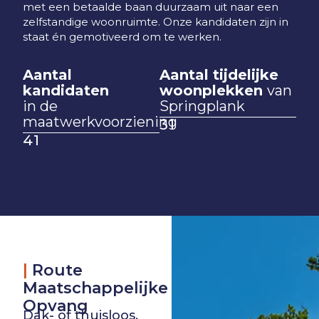
met een betaalde baan duurzaam uit naar een
zelfstandige woonruimte. Onze kandidaten zijn in
staat én gemotiveerd om te werken.
Aantal
Aantal tijdelijke
kandidaten
woonplekken
van
in de
Springplank
maatwerkvoorziening
32
42
|
Route
Maatschappelijke
Opvang
Dak- of thuisloos,